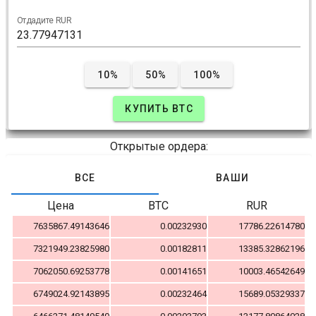
Отдадите RUR
10%
50%
100%
КУПИТЬ BTC
Открытые ордера:
ВСЕ
ВАШИ
Цена
BTC
RUR
7635867.49143646
0.00232930
17786.22614780
7321949.23825980
0.00182811
13385.32862196
7062050.69253778
0.00141651
10003.46542649
6749024.92143895
0.00232464
15689.05329337