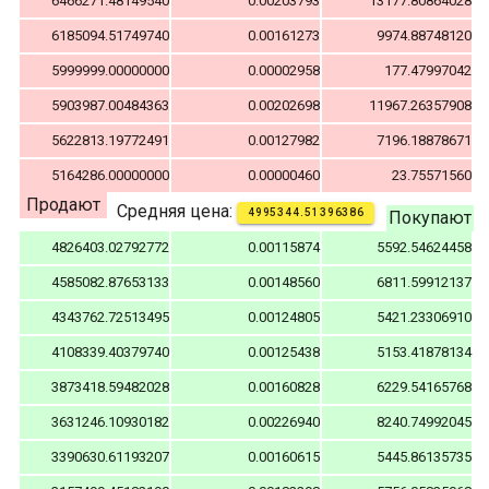
6466271.48149540
0.00203793
13177.80864028
6185094.51749740
0.00161273
9974.88748120
5999999.00000000
0.00002958
177.47997042
5903987.00484363
0.00202698
11967.26357908
5622813.19772491
0.00127982
7196.18878671
5164286.00000000
0.00000460
23.75571560
Продают
Средняя цена:
4995344.51396386
Покупают
4826403.02792772
0.00115874
5592.54624458
4585082.87653133
0.00148560
6811.59912137
4343762.72513495
0.00124805
5421.23306910
4108339.40379740
0.00125438
5153.41878134
3873418.59482028
0.00160828
6229.54165768
3631246.10930182
0.00226940
8240.74992045
3390630.61193207
0.00160615
5445.86135735